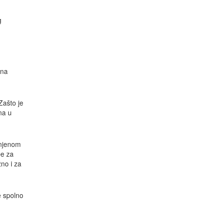
g
 na
Zašto je
na u
anjenom
be za
no i za
e spolno