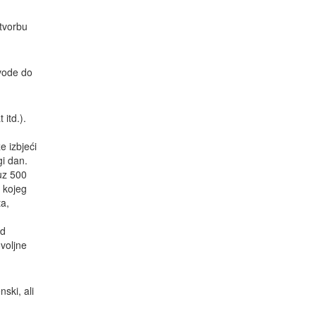
etvorbu
ovode do
 itd.).
e izbjeći
gi dan.
uz 500
 kojeg
ta,
ed
ovoljne
ski, ali