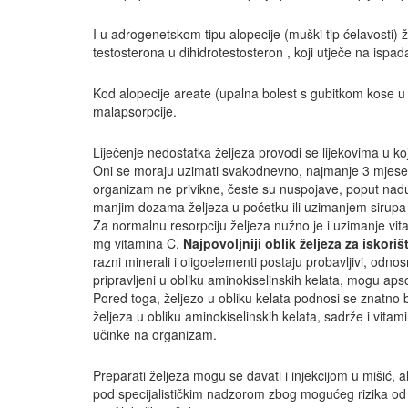
I u adrogenetskom tipu alopecije (muški tip ćelavosti) 
testosterona u dihidrotestosteron , koji utječe na ispada
Kod alopecije areate (upalna bolest s gubitkom kose u
malapsorpcije.
Liječenje nedostatka željeza provodi se lijekovima u koji
Oni se moraju uzimati svakodnevno, najmanje 3 mjesec
organizam ne privikne, česte su nuspojave, poput naduto
manjim dozama željeza u početku ili uzimanjem sirupa 
Za normalnu resorpciju željeza nužno je i uzimanje v
mg vitamina C.
Najpovoljniji
oblik željeza za iskoriš
razni minerali i oligoelementi postaju probavljivi, odnos
pripravljeni u obliku aminokiselinskih kelata, mogu aps
Pored toga, željezo u obliku kelata podnosi se znatno b
željeza u obliku aminokiselinskih kelata, sadrže i vitami
učinke na organizam.
Preparati željeza mogu se davati i injekcijom u mišić, a
pod specijalističkim nadzorom zbog mogućeg rizika od f