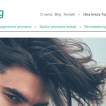
O nama
Blog
Kontakt
Ulica kneza Tr
i pigmentne promjene
Spolno prenosive bolesti
Dermatokirurgi