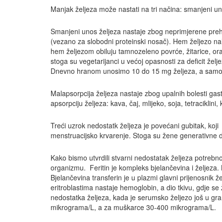
Manjak željeza može nastati na tri načina: smanjeni un
Smanjeni unos željeza nastaje zbog neprimjerene preh
(vezano za slobodni proteinski nosač). Hem željezo nal
hem željezom obiluju tamnozeleno povrće, žitarice, or
stoga su vegetarijanci u većoj opasnosti za deficit že
Dnevno hranom unosimo 10 do 15 mg željeza, a samo
Malapsorpcija željeza nastaje zbog upalnih bolesti gast
apsorpciju željeza: kava, čaj, mlijeko, soja, tetraciklini,
Treći uzrok nedostatk željeza je povećani gubitak, koji
menstruacijsko krvarenje. Stoga su žene generativne 
Kako bismo utvrdili stvarni nedostatak željeza potrebno j
organizmu. Feritin je kompleks bjelančevina i željeza. Na
Bjelančevina transferin je u plazmi glavni prijenosnik ž
eritroblastima nastaje hemoglobin, a dio tkivu, gdje se ž
nedostatka željeza, kada je serumsko željezo još u gr
mikrograma/L, a za muškarce 30-400 mikrograma/L.