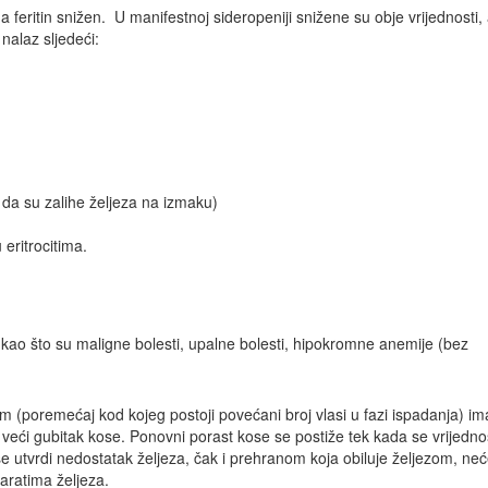
 feritin snižen. U manifestnoj sideropeniji snižene su obje vrijednosti,
nalaz sljedeći:
i da su zalihe željeza na izmaku)
eritrocitima.
a kao što su maligne bolesti, upalne bolesti, hipokromne anemije (bez
m (poremećaj kod kojeg postoji povećani broj vlasi u fazi ispadanja) im
e veći gubitak kose. Ponovni porast kose se postiže tek kada se vrijedno
 utvrdi nedostatak željeza, čak i prehranom koja obiluje željezom, ne
aratima željeza.