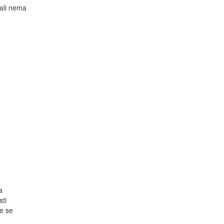
 ali nema
a
sti
će se