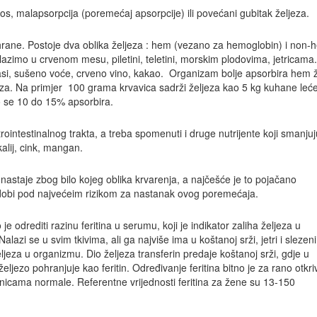
os, malapsorpcija (poremećaj apsorpcije) ili povećani gubitak željeza.
rane. Postoje dva oblika željeza : hem (vezano za hemoglobin) i non-
azimo u crvenom mesu, piletini, teletini, morskim plodovima, jetricama
asi, sušeno voće, crveno vino, kakao. Organizam bolje apsorbira hem ž
ljeza. Na primjer 100 grama krvavica sadrži željeza kao 5 kg kuhane leće
 se 10 do 15% apsorbira.
rointestinalnog trakta, a treba spomenuti i druge nutrijente koji smanjuj
 kalij, cink, mangan.
 nastaje zbog bilo kojeg oblika krvarenja, a najčešće je to pojačano
dobi pod najvećeim rizikom za nastanak ovog poremećaja.
e odrediti razinu feritina u serumu, koji je indikator zaliha željeza u
lazi se u svim tkivima, ali ga najviše ima u koštanoj srži, jetri i slezeni
eljeza u organizmu. Dio željeza transferin predaje koštanoj srži, gdje u
eljezo pohranjuje kao feritin. Određivanje feritina bitno je za rano otkri
anicama normale. Referentne vrijednosti feritina za žene su 13-150