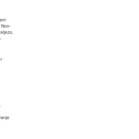
hem
. Non-
eljezo,
.
u
.
vanje