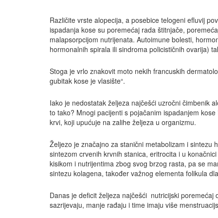
Različite vrste alopecija, a posebice telogeni efluvij 
ispadanja kose su poremećaj rada štitnjače, poremećaj
malapsorpcijom nutrijenata. Autoimune bolesti, hormo
hormonalnih spirala ili sindroma policističnih ovarija)
Stoga je vrlo znakovit moto nekih francuskih dermatologa 
gubitak kose je vlasište“.
Iako je nedostatak željeza najčešći uzročni čimbenik alo
to tako? Mnogi pacijenti s pojačanim ispadanjem kose im
krvi, koji upućuje na zalihe željeza u organizmu.
Željezo je značajno za stanični metabolizam i sintezu 
sintezom crvenih krvnih stanica, eritrocita i u konačni
kisikom i nutrijentima zbog svog brzog rasta, pa se ma
sintezu kolagena, također važnog elementa folikula dl
Danas je deficit željeza najčešći nutricijski poremećaj
sazrijevaju, manje rađaju i time imaju više menstruacijsk