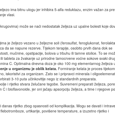
željezo ima bitnu ulogu jer inhibira 5-alfa reduktazu, enzim važan za pr
nje vlasi.
 krugovima) može se naći nedostatak željeza uz upalne bolesti koje d
ma je željezo vezano u željezne soli (ferosulfat, feroglukonat, ferolaktat
a da se napune rezerve. Tijekom terapije, osobito prvih dana dok se
sti, mučnine, opstipacije, bolova u trbuhu ili tamne stolice. To se mož
ili tableta za žvakanje uz prirodne tamocrvene voćne sokove svaki dru
itamina C. Optimalna dnevna doza je oko 100 mg elementarnog željeza 
tenje u organizmu je oblik kelata.
Formiranje kelata je proces tijekom
no, iskoristivi za organizam. Zato se i pripravci minerala i oligoelemena
orbirati 3-10 puta učinkovitije nego iz standardnih preparata.
olje i rijetko stvara želučane tegobe. Suvremeni preparati željeza, por
n C i bioflavonoide, jer oni jačaju apsorpciju željeza, a time i njegove p
li danas rijetko zbog opasnosti od komplikacija. Mogu se davati i intraven
lebotromboze, urtikarije, povišene temperature, a izuzetno rijetko i