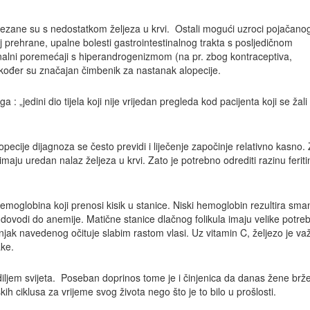
povezane su s nedostatkom željeza u krvi. Ostali mogući uzroci pojačano
 prehrane, upalne bolesti gastrointestinalnog trakta s posljedičnom
nalni poremećaji s hiperandrogenizmom (na pr. zbog kontraceptiva,
 također su značajan čimbenik za nastanak alopecije.
: „jedini dio tijela koji nije vrijedan pregleda kod pacijenta koji se žali
pecije dijagnoza se često previdi i liječenje započinje relativno kasno. 
aju uredan nalaz željeza u krvi. Zato je potrebno odrediti razinu feriti
hemoglobina koji prenosi kisik u stanice. Niski hemoglobin rezultira sm
ci dovodi do anemije. Matične stanice dlačnog folikula imaju velike potre
njak navedenog očituje slabim rastom vlasi. Uz vitamin C, željezo je važ
ake.
 diljem svijeta. Poseban doprinos tome je i činjenica da danas žene brž
ih ciklusa za vrijeme svog života nego što je to bilo u prošlosti.