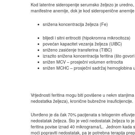
Kod latentne sideropenije serumsko željezo je uredno, a
manifestne anemije, dok je kod sideropenične anemije 
snižena koncentracija željeza (Fe)
blijedi i sitni eritrociti (hipokromna mikrocitoza)
povećan kapacitet vezanja željeza (UIBC)
sniženo zasićenje transferina (TIBC)
izrazito snižena koncentracija feritina (što govor
snižen MCV – prosječni volumen eritrocita
snižen MCHC – prosječni sadržaj hemoglobina u 
Vrijednosti feritina mogu biti povišene u nekm stanjim
nedostatka željeza), kronične bubrežne insuficijencije.
Utvrđeno je da čak 70% pacijenata s telogenim efluvije
nedostatak željeza. Što je veći nedostatak željeza to j
feritina povise iznad 40 mikrograma/L. Jednom kada se
moći popraviti nedostatak, pa je potrebna terapija prep